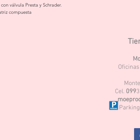
on válvula Presta y Schrader.
atriz compuesta
Tie
Mo
Oficina
Monte
Cel.
099
3
moeproc
Parking