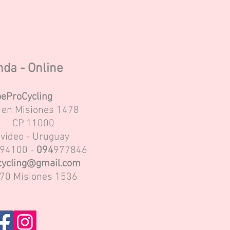
nda - Online
eProCycling
s en Misiones 1478
CP
11000
video - Uruguay
94100 -
094
977846
ycling@gmail.com
70 Misiones 1536