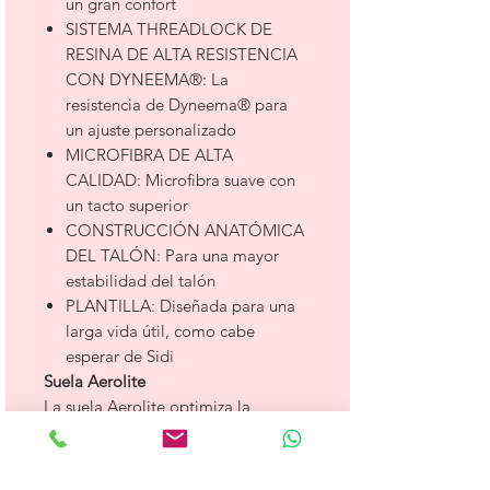
un gran confort
SISTEMA THREADLOCK DE
RESINA DE ALTA RESISTENCIA
CON DYNEEMA®: La
resistencia de Dyneema® para
un ajuste personalizado
MICROFIBRA DE ALTA
CALIDAD: Microfibra suave con
un tacto superior
CONSTRUCCIÓN ANATÓMICA
DEL TALÓN: Para una mayor
estabilidad del talón
PLANTILLA: Diseñada para una
larga vida útil, como cabe
esperar de Sidi
Suela Aerolite
La suela Aerolite optimiza la
aerodinámica y la transmisión de
potencia en la bicicleta. El material
compuesto de fibras de nylon y