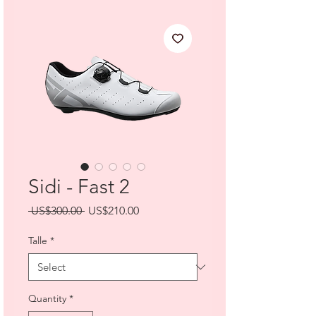
Sidi - Fast 2
Regular
Sale
 US$300.00 
US$210.00
Price
Price
Talle
*
Quantity
*