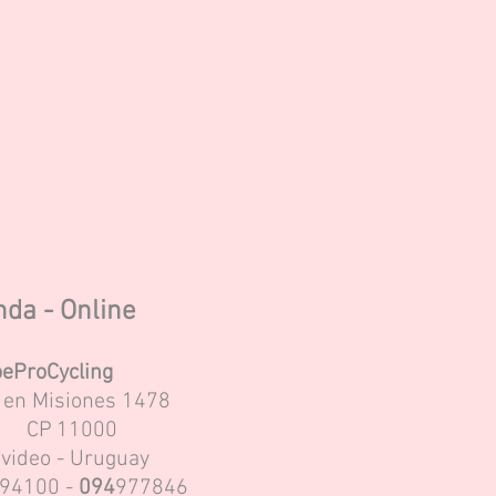
nda - Online
eProCycling
s en Misiones 1478
CP
11000
video - Uruguay
94100 -
094
977846