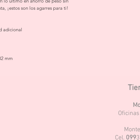
n lo último en ahorro de peso sin
, ¡estos son los agarres para ti!
 adicional
 32 mm
Tie
Mo
Oficina
Monte
Cel.
099
3