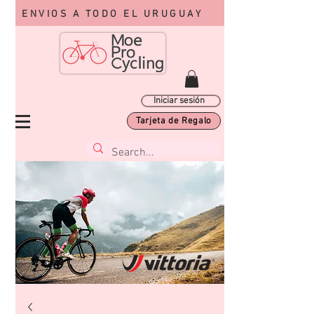
ENVIOS A TODO EL URUGUAY
Iniciar sesión
Tarjeta de Regalo