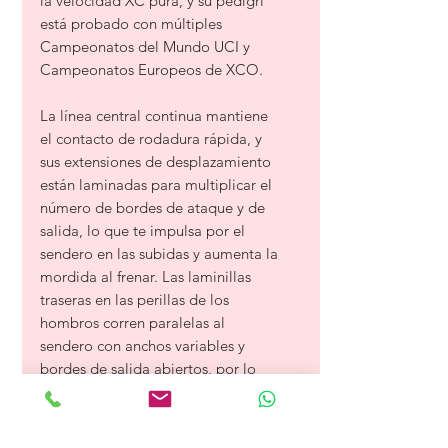
la velocidad XC pura, y su pedigrí
está probado con múltiples
Campeonatos del Mundo UCI y
Campeonatos Europeos de XCO.
La línea central continua mantiene
el contacto de rodadura rápida, y
sus extensiones de desplazamiento
están laminadas para multiplicar el
número de bordes de ataque y de
salida, lo que te impulsa por el
sendero en las subidas y aumenta la
mordida al frenar. Las laminillas
traseras en las perillas de los
hombros corren paralelas al
sendero con anchos variables y
bordes de salida abiertos, por lo
que el Mezcal toma curvas rápido
en superficies duras y resbaladizas,
a pesar de ser un neumático de